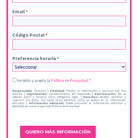
Email
*
Código Postal
*
Preferencia horaria
*
Legal
He leído y acepto la
Política de Privacidad.
*
*
Responsable:
Ovoclinic |
Finalidad:
Prestar la información o servicios que nos
solicite. |
Legitimación:
Consentimiento del interesado |
Destinatarios:
No se
cederán datos a terceros salvo obligación legal. |
Derechos:
Acceder, rectificar y
suprimir los datos, así como otros derechos, como se explica en la información
adicional. |
Información adicional:
Puede consultar la información adicional y
detallada en nuestro apartado Política de Privacidad.