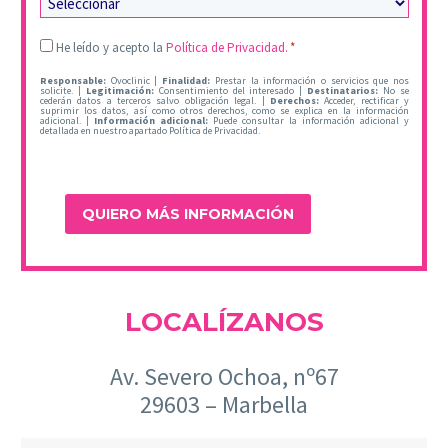
Legal
He leído y acepto la
Política de Privacidad.
*
*
Responsable:
Ovoclinic |
Finalidad:
Prestar la información o servicios que nos
solicite. |
Legitimación:
Consentimiento del interesado |
Destinatarios:
No se
cederán datos a terceros salvo obligación legal. |
Derechos:
Acceder, rectificar y
suprimir los datos, así como otros derechos, como se explica en la información
adicional. |
Información adicional:
Puede consultar la información adicional y
detallada en nuestro apartado Política de Privacidad.
LOCALÍZANOS
Av. Severo Ochoa, nº67
29603 – Marbella