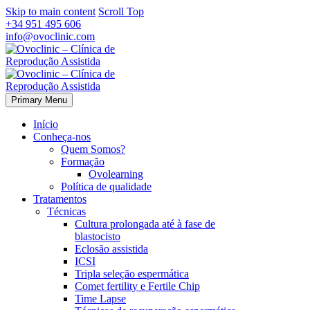
Skip to main content
Scroll Top
+34 951 495 606
info@ovoclinic.com
Primary Menu
Início
Conheça-nos
Quem Somos?
Formação
Ovolearning
Política de qualidade
Tratamentos
Técnicas
Cultura prolongada até à fase de
blastocisto
Eclosão assistida
ICSI
Tripla seleção espermática
Comet fertility e Fertile Chip
Time Lapse