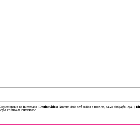
onsentimento do interessado |
Destinatários:
Nenhum dado será cedido a terceiros, salvo obrigação legal. |
Dir
eção Política de Privacidade.