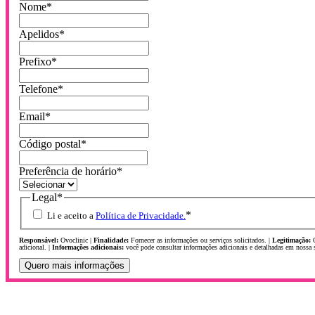
Nome
*
Apelidos
*
Prefixo
*
Telefone
*
Email
*
Código postal
*
Preferência de horário
*
Legal
*
*
Li e aceito a
Política de Privacidade.
Responsável:
Ovoclinic |
Finalidade:
Fornecer as informações ou serviços solicitados. |
Legitimação:
C
adicional. |
Informações adicionais:
você pode consultar informações adicionais e detalhadas em nossa s