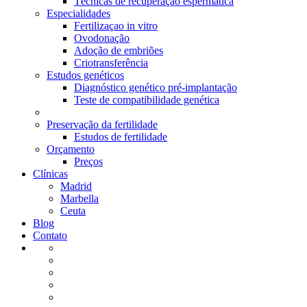
Técnicas de recuperação espermática
Especialidades
Fertilizaçao in vitro
Ovodonação
Adoção de embriões
Criotransferência
Estudos genéticos
Diagnóstico genético pré-implantação
Teste de compatibilidade genética
Preservação da fertilidade
Estudos de fertilidade
Orçamento
Preços
Clínicas
Madrid
Marbella
Ceuta
Blog
Contato