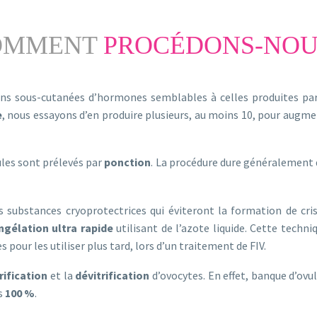
OMMENT
PROCÉDONS-NOU
ons sous-cutanées d’hormones semblables à celles produites par
e
, nous essayons d’en produire plusieurs, au moins 10, pour augme
ules sont prélevés par
ponction
. La procédure dure généralement d
 substances cryoprotectrices qui éviteront la formation de crist
ngélation
ultra rapide
utilisant de l’azote liquide. Cette techn
 pour les utiliser plus tard, lors d’un traitement de FIV.
trification
et la
dévitrification
d’ovocytes. En effet, banque d’ovu
s
100 %
.