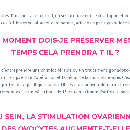
ules. Dans un cycle naturel, un seul d’entre eux se développe et de
es follicules qui allaient être perdus, afin de ne pas « gaspiller » l
UEL MOMENT DOIS-JE PRÉSERVER ME
TEMPS CELA PRENDRA-T-IL ?
nt d’entreprendre une chimiothérapie ou un traitement gonadotox
rtain temps entre l’opération et le début de la chimiothérapie. C’
es protocoles spécifiques sont utilisés pour pouvoir démarrer la 
ement est terminé au bout de 15 jours maximum. Parfois, si nécessa
DU SEIN, LA STIMULATION OVARIEN
N DES OVOCYTES AUGMENTE-T-ELLE