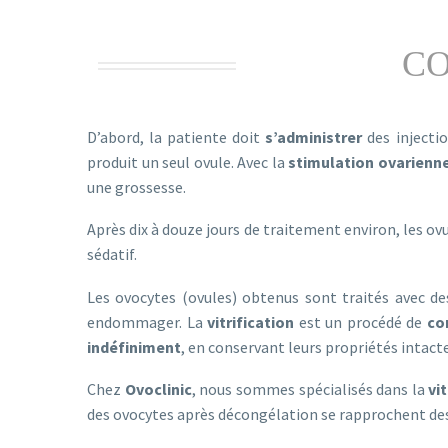
C
D’abord, la patiente doit
s’administrer
des injecti
produit un seul ovule. Avec la
stimulation ovarienn
une grossesse.
Après dix à douze jours de traitement environ, les ov
sédatif.
Les ovocytes (ovules) obtenus sont traités avec des
endommager. La
vitrification
est un procédé de
co
indéfiniment
, en conservant leurs propriétés intactes
Chez
Ovoclinic
, nous sommes spécialisés dans la
vi
des ovocytes après décongélation se rapprochent de