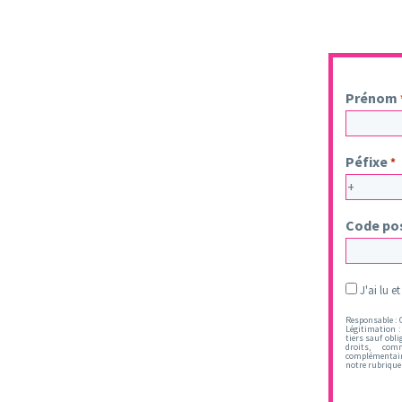
Prénom
Péfixe
*
Code po
Legal
J'ai lu e
*
Responsable : O
Légitimation :
tiers sauf obli
droits, com
complémentaire
notre rubrique 