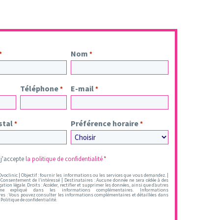
Nom
*
*
Téléphone
E-mail
*
*
stal
Préférence horaire
*
*
t j'accepte
la politique de confidentialité
*
voclinic | Objectif : fournir les informations ou les services que vous demandez. |
 Consentement de l’intéressé | Destinataires : Aucune donnée ne sera cédée à des
gation légale. Droits : Accéder, rectifier et supprimer les données, ainsi que d’autres
me expliqué dans les informations complémentaires. Informations
s : Vous pouvez consulter les informations complémentaires et détaillées dans
Politique de confidentialité.