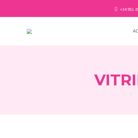
+34 951 4
A
VITR