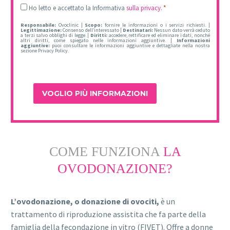
Legal
Ho letto e accettato la Informativa
sulla privacy.
*
*
Responsabile:
Ovoclinic |
Scopo:
fornire le informazioni o i servizi richiesti. |
Legittimazione:
Consenso dell’interessato |
Destinatari:
Nessun dato verrà ceduto
a terzi salvo obblighi di legge. |
Diritti:
accedere, rettificare ed eliminare i dati, nonché
altri diritti, come spiegato nelle informazioni aggiuntive. |
Informazioni
aggiuntive:
puoi consultare le informazioni aggiuntive e dettagliate nella nostra
sezione Privacy Policy.
COME FUNZIONA
LA
OVODONAZIONE?
L’ovodonazione, o donazione di ovociti,
è un
trattamento di riproduzione assistita che fa parte della
famiglia della fecondazione in vitro (FIVET). Offre a donne