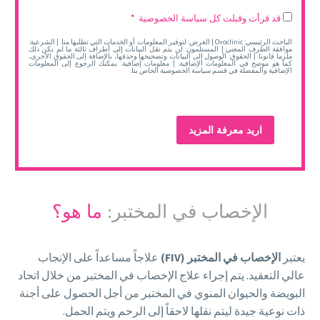
Legal
قد قرأت وقبلت كل سياسة الخصوصية
*
*
الباحث الرئيسي: Ovoclinic | الغرض: لتوفير المعلومات أو الخدمات التي تطلبها منا. | الشرعية:
موافقة الطرف المعني | المستلمون: لن يتم نقل البيانات إلى أطراف ثالثة ما لم يكن ذلك
ملزما قانونا. | الحقوق: الوصول إلى البيانات وتصحيحها وحذفها، بالإضافة إلى الحقوق الأخرى،
كما هو موضح في المعلومات الإضافية. | معلومات إضافية: يمكنك الرجوع إلى المعلومات
الإضافية والمفصلة في قسم سياسة الخصوصية الخاص بنا.
الإخصاب في المختبر:
ما هو؟
يعتبر
الإخصاب في المختبر (
FIV
)
علاجاً مساعداً على الإنجاب
عالي التعقيد. يتم إجراء علاج الإخصاب في المختبر من خلال اتحاد
البويضة والحيوان المنوي في المختبر من أجل الحصول على أجنة
ذات نوعية جيدة ليتم نقلها لاحقاً إلى الرحم ويتم الحمل.